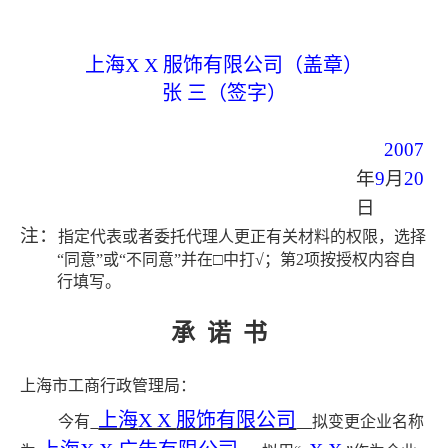
上海
X X
服饰有限公司（盖章）
张 三（签字）
2007
年
9
月
20
日
注：
指定代表或者委托代理人更正有关材料的权限，选择
“同意”或“不同意”并在□中打√；第
2
项按授权内容自
行填写。
承
诺
书
上海市工商行政管理局：
上海
X X
服饰有限公司
今有
拟变更企业名称