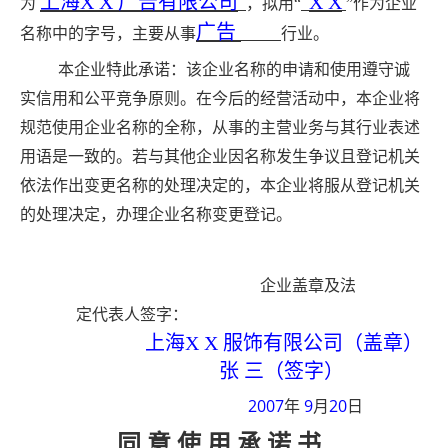
上海
X X
广告有限公司
X X
为
，拟用“
”作为企业
广告
名称中的字号，主要从事
行业。
本企业特此承诺：该企业名称的申请和使用遵守诚
实信用和公平竞争原则。在今后的经营活动中，本企业将
规范使用企业名称的全称，从事的主营业务与其行业表述
用语是一致的。若与其他企业因名称发生争议且登记机关
依法作出变更名称的处理决定的，本企业将服从登记机关
的处理决定，办理企业名称变更登记。
企业盖章及法
定代表人签字：
上海
X X
服饰有限公司（盖章）
张 三（签字）
2007
9
20
年
月
日
同
意
使
用
承
诺
书