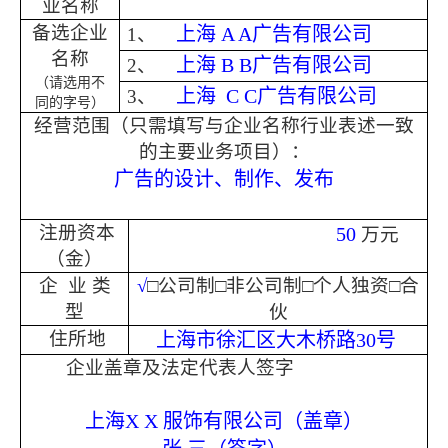
业名称
备选企业
上海
A A
广告有限公司
1
、
名称
上海
B B
广告有限公司
2
、
（请选用不
上海
C C
广告有限公司
3
、
同的字号）
经营范围（只需填写与企业名称行业表述一致
的主要业务项目）：
广告的设计、制作、发布
注册资本
50
万元
（金）
企
业 类
√
□公司制□非公司制□个人独资□合
型
伙
住所地
上海市徐汇区大木桥路
30
号
企业盖章及法定代表人签字
上海
X X
服饰有限公司（盖章）