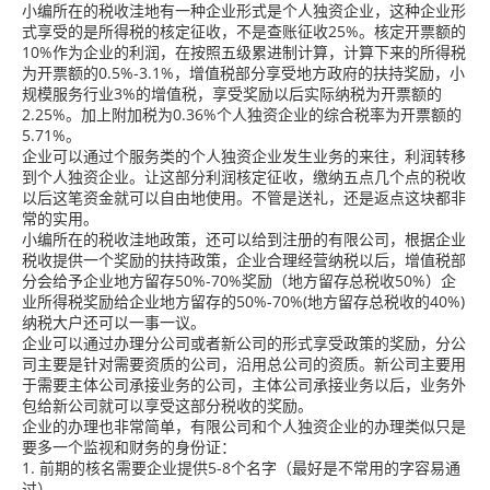
小编所在的税收洼地有一种企业形式是个人独资企业，这种企业形
式享受的是所得税的核定征收，不是查账征收25%。核定开票额的
10%作为企业的利润，在按照五级累进制计算，计算下来的所得税
为开票额的0.5%-3.1%，增值税部分享受地方政府的扶持奖励，小
规模服务行业3%的增值税，享受奖励以后实际纳税为开票额的
2.25%。加上附加税为0.36%个人独资企业的综合税率为开票额的
5.71%。
企业可以通过个服务类的个人独资企业发生业务的来往，利润转移
到个人独资企业。让这部分利润核定征收，缴纳五点几个点的税收
以后这笔资金就可以自由地使用。不管是送礼，还是返点这块都非
常的实用。
小编所在的税收洼地政策，还可以给到注册的有限公司，根据企业
税收提供一个奖励的扶持政策，企业合理经营纳税以后，增值税部
分会给予企业地方留存50%-70%奖励（地方留存总税收50%）企
业所得税奖励给企业地方留存的50%-70%(地方留存总税收的40%)
纳税大户还可以一事一议。
企业可以通过办理分公司或者新公司的形式享受政策的奖励，分公
司主要是针对需要资质的公司，沿用总公司的资质。新公司主要用
于需要主体公司承接业务的公司，主体公司承接业务以后，业务外
包给新公司就可以享受这部分税收的奖励。
企业的办理也非常简单，有限公司和个人独资企业的办理类似只是
要多一个监视和财务的身份证：
1. 前期的核名需要企业提供5-8个名字（最好是不常用的字容易通
过）