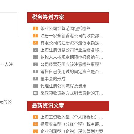
税务筹划方案
茶业公司经营范围包括哪些
注册一家全新香港公司的收费都包括什么?
有限公司的注册资本最低限额是多少?是否可以分期缴纳?
上海注册贸易公司行业后缀名称参考
纳税人未按规定期限申报缴纳车辆购置税，税务上有哪些处罚？
。一人注
公司经营范围应该注意哪些事项？
销售自己使用过的固定资产是否开具增值税发票？
董事会的形成
代理注册公司流程及费用
采取预收货款方式销售货物的开票时间有何规定？
元的公
最新资讯文章
上海工资收入型（个人所得税）税务筹划方案
投资收益型（分红个税）税务筹划方案
企业利润型（企税）税务筹划方案