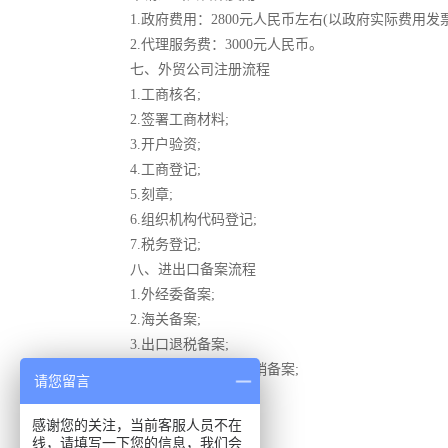
1.政府费用：2800元人民币左右(以政府实际费用发
2.代理服务费：3000元人民币。
七、外贸公司注册流程
1.工商核名;
2.签署工商材料;
3.开户验资;
4.工商登记;
5.刻章;
6.组织机构代码登记;
7.税务登记;
八、进出口备案流程
1.外经委备案;
2.海关备案;
3.出口退税备案;
4.外汇登记及外汇核销备案;
请您留言
5.电子口岸备案;
6.检验检疫备案;
感谢您的关注，当前客服人员不在
线，请填写一下您的信息，我们会