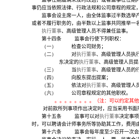
事仍应当依照法律、行政法规和公司章程的规定
监事会设主席一人，由全体监事过半数选举
或者不履行职务的，由半数以上监事共同推举一
执行董事
、高级管理人员不得兼任监事。
第十四条
监事会行使下列职权：
（一）
检查公司财务；
（二）
对
执行董事
、高级管理人员执
东决定的
执行董事
、高级管理人员提
（三）
当
执行董事
、高级管理人员的
（四）
向股东提出提案；
（五）
依法对
执行董事
、高级管理人
（六）
公司章程规定的其他职权。
。。。。。。。。（注：可以约定其他
对前款所列事项作出决定时，应当采用书面
第十五条
监事可以对
执行董事
决定事项
时，可以聘请会计师事务所等协助其工作，费用
第十六条
监事会每年度至少召开一次会