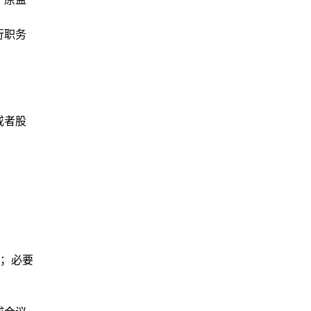
行职务
或者股
；
；必要