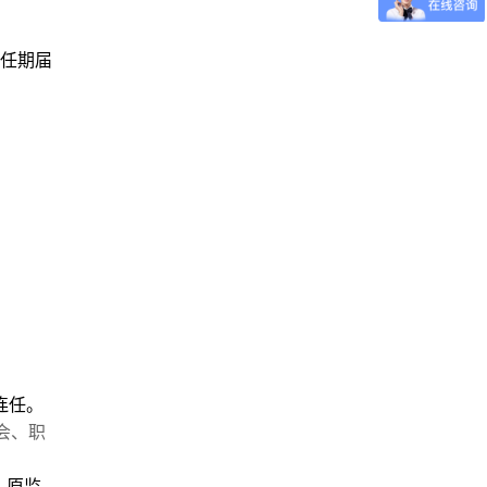
任期届
连任。
会、职
，原监