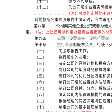
（十一）
修改公司章程；
（十二）
为公司股东或者实际控
。。。。。。。。（注：可以约定其他不违
对前款所列事项股东作出决定时，应当采用
第八条
公司向其他企业投资或者为他人
定。
（注：此处还可以约定对投资或者担保的总
第九条
公司不设董事会，设执行董事
第十条
执行董事
对股东负责，行使下
（一）
向股东报告工作；
（二）
执行股东的决定；
（三）
决定公司的经营计划和投资方
（四）
制订公司的年度财务预算方案
（五）
制订公司的利润分配方案和弥
（六）
制订公司增加或者减少注册资
（七）
制订公司合并、分立、解散或
（八）
决定公司内部管理机构的设置
（九）
根据经理的提名决定聘任或者
（十）
制定公司的基本管理制度。