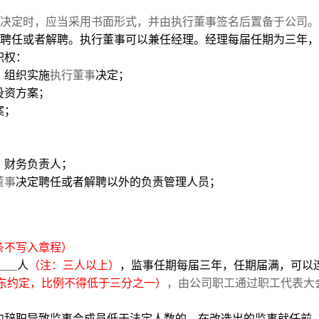
决定时，应当采用书面形式，并由执行董事签名后置备于公司。
聘任或者解聘。执行董事可以兼任经理。经理每届任期为三年，
职权：
，组织实施
执行董事
决定；
投资方案；
案；
、财务负责人；
董事
决定聘任或者解聘以外的负责管理人员；
条不写入章程）
人
（注：三人以上）
，监事任期每届三年，任期届满，可以
东约定，比例不得低于三分之一）
，由公司职工通过职工代表大
内辞职导致监事会成员低于法定人数的，在改选出的监事就任前