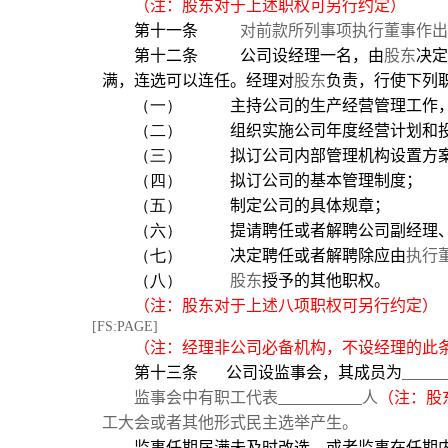
（注：股东对于上述职权可另行约定）
第十一条
对前款所列事项执行董事作出
第十二条
公司设经理一名，由
股东
决定
满，连选可以连任。经理对
股东
负责，行使下列
（一）
主持公司的生产经营管理工作
（二）
组织实施公司年度经营计划和
（三）
拟订公司内部管理机构设置方
（四）
拟订公司的基本管理制度；
（五）
制定公司的具体规章；
（六）
提请聘任或者解聘公司副经理
（七）
决定聘任或者解聘除应由
执行
（八）
股东
授予的其他职权。
（注：股东对于上述八项职权可另行约定）
[FS:PAGE]
（注：经理非公司必备机构，不设经理的此
第十三条
公司设监事会，其成员为
监事会中有职工代表
人
（注：股
工大会或者其他形式民主选举产生。
监事任期届满未及时改选，或者监事在任期