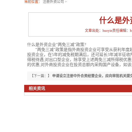
当前位置：
注册外资公司
>
什么是外
文章出处：huoyin责任编辑：huoy
什么是外资企业“两免三减”政策?
“两免三减”政策是指外商投资企业可享受从获利年度起
投资企业，在5年的减免税期满后，还可延长3年减半征收
得税待遇;对出口型企业，除享受上述两免三减所得税优惠
的优惠;对外商投资企业在投资总额内采购国产设备，如
【下一篇：】
申请设立注册中外合资经营企业，应向审批机关提
相关资讯