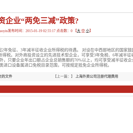
资企业“两免三减”政策?
in发布时间：2015-01-19 02:55:17 点击数：
0
【
大
中
小
】
2年免征、3年减半征收企业所得税的待遇。 对设在中西部地区的国家鼓
所得税。对外商投资设立的先进技术型企业，可享受3年免税、6年减半征
外，只要企业年出口额占企业总销售额的70%以上，均可享受减半征收企
该类进口设备属进口免税目录范围，可按规定抵免企业所得税。
交的文件
【上一篇：】
上海外资公司注册代理费用