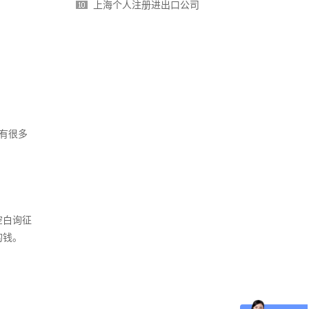
上海个人注册进出口公司
有很多
空白询征
钱。­