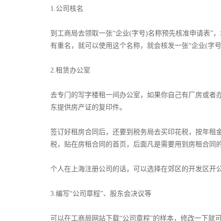
1.公司核名
到工商局去领取一张“企业(字号)名称预先核准申请表”
有重名，就可以使用这个名称，就会核发一张“企业(字号)
2.租赁办公室
去专门的写字楼租一间办公室，如果你自己有厂房或者
东提供房产证的复印件。­
签订好租房合同后，还要到税务局去买印花税，按年租金
税，贴在房租合同的首页，后面凡是需要用到房租合同的
个人在上海注册公司的话，可以选择在郊区的开发区开
­3.编写“公司章程”、股东会决议等
可以在工商局网站下载“公司章程”的样本，修改一下就可