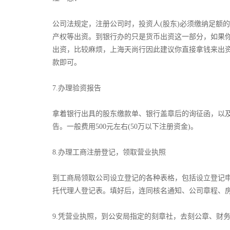
公司法规定，注册公司时，投资人(股东)必须缴纳足额的
产权等出资。到银行办的只是货币出资这一部分，如果
出资，比较麻烦，上海天尚行因此建议你直接拿钱来出
款即可。­
­7.办理验资报告
拿着银行出具的股东缴款单、银行盖章后的询征函，以
告。一般费用500元左右(50万以下注册资金)。­
­8.办理工商注册登记，领取营业执照
到工商局领取公司设立登记的各种表格，包括设立登记申
托代理人登记表。填好后，连同核名通知、公司章程、
­9.凭营业执照，到公安局指定的刻章社，去刻公章、财