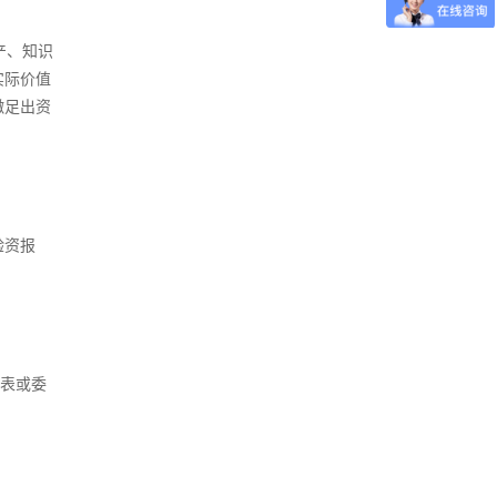
产、知识
实际价值
缴足出资
验资报
代表或委