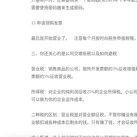
开基本户时，还需要购买一个密码器(从2005年下半年
需要使用密码器来生成密码。­
­13.申请领购发票 ­
­最后就开始营业了。 注意每个月按时向税务申报税哦
­三、你还关心的是公司交哪些税以及如何避税
­营业税：销售商品的公司，按所开发票额的3%征收增
票额的5%征收营业税。­
所得税：对企业的纯利润征收25%的企业所得税。小公
可以做为你的企业运作成本。­
­二种税的区别：营业税是对营业额征税，不管你赚没有
业额扣减各种成本后剩余的钱，只有赚了钱，才会征收所