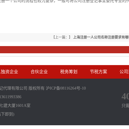
注册一个公司的流程也较为复杂，一般可将公司注册登记事宜委托专业的
。
【上一篇：】
上海注册一人公司名称注册要求有哪
人独资企业
合伙企业
税务筹划
节税方案
公司
企业登记代理有限公司 版权所有
沪ICP备08116264号-10
4
611993386
建大厦1601A室
只
站下即到)