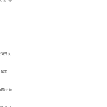
款时，都
按所开发
留起来，
润就是营
。