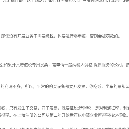
起，大多银行都有这个规定)，密码器需要280元。今后你的公司开支票、划
，即使没有开展业务不需要缴税，也要进行零申报，否则会被罚款的。­
值税;如果开具增值税专用发票，需申请一般纳税人资格;提供服务的公司，
司的利润不多，所以，平常的购买设备都要开发票，你吃饭、坐车的票都
赚钱，只有发生了交易，开了发票，就要征税;所得税，是对利润征税，利
得税。­在上海注册的公司从第二年开始后可以申请企业所得税核定征收