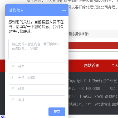
综上所述，个人创业时对于如何注册公司都较为陌生，
办理，小公司的财务税务可以委托给代理记账公司办理
请您留言
感谢您的关注，当前客服人员不在
线，请填写一下您的信息，我们会
尽快和您联系。
【下一篇：】
一人公司能否为股东提供担保?
相关资讯
网站首页
个
Copyright © 上海天行健
电话：400-168-0088
手机：13
地址：上海徐汇区宜山路439号七
(地铁3号、4号、9号线宜山路
提交