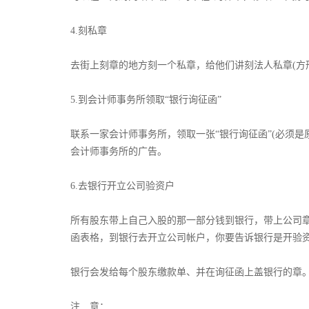
­4.刻私章
去街上刻章的地方刻一个私章，给他们讲刻法人私章(方形
­5.到会计师事务所领取“银行询征函”
联系一家会计师事务所，领取一张“银行询征函”(必须
会计师事务所的广告。­
­6.去银行开立公司验资户
所有股东带上自己入股的那一部分钱到银行，带上公司
函表格，到银行去开立公司帐户，你要告诉银行是开验资
银行会发给每个股东缴款单、并在询征函上盖银行的章。
注 意：