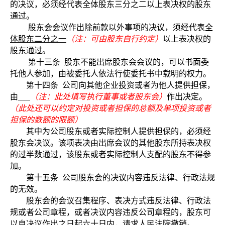
的决议，必须经代表全体股东三分之二以上表决权的股东
通过。
股东会会议作出除前款以外事项的决议，须经代表
全
体股东二分之一
（注：可由股东自行约定）
以上表决权的
股东通过。
第十三条
股东不能出席股东会会议的，可以书面委
托他人参加，由被委托人依法行使委托书中载明的权力。
第十四条
公司向其他企业投资或者为他人提供担保，
由
（注：此处填写执行董事或者股东会）
作出决定。
（此处还可以约定对投资或者担保的总额及单项投资或者
担保的数额的限额）
其中为公司股东或者实际控制人提供担保的，必须经
股东会决议。该项表决由出席会议的其他股东所持表决权
的过半数通过，该股东或者实际控制人支配的股东不得参
加。
第十五条
公司股东会的决议内容违反法律、行政法规
的无效。
股东会的会议召集程序、表决方式违反法律、行政法
规或者公司章程，或者决议内容违反公司章程的，股东可
以自决议作出之日起六十日内，请求人民法院撤销。