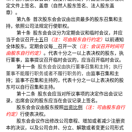
定文件上签名、盖章（自然人股东签名、法人股东盖
章）。
第九条
首次股东会会议由出资最多的股东召集和主
持，依照公司法规定行使职权。
第十条
股东会会议分为定期会议和临时会议，并应
当于会议召开
十五
日
（注：可由股东自行约定）
以前通知
全体股东。定期会议每
召开一次
（注：会议召开时间可
由股东自行约定）
。代表十分之一以上表决权的股东，执
行董事，监事提议召开临时会议的，应当召开临时会议。
第十一条
股东会会议由执行董事召集和主持；执行
董事不能履行职务或者不履行职务的，由
监事召集和主
持；监事不召集和主持的，代表十分之一以上表决权的股
东可以自行召集和主持。
第十二条
股东会应当对所议事项的决定作出会议记
录，出席会议的股东应当在会议记录上签名。
股东会会议由股东按照
出资比例
（注：可由股东自行
约定）
行使表决权。
股东会会议作出修改公司章程、增加或者减少注册资
本的决议，以及公司合并、分立、解散或者变更公司形式