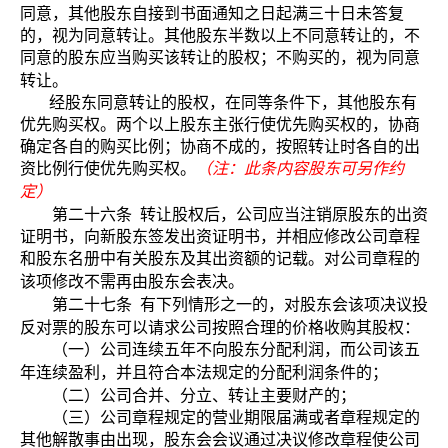
同意，其他股东自接到书面通知之日起满三十日未答复
的，视为同意转让。其他股东半数以上不同意转让的，不
同意的股东应当购买该转让的股权；不购买的，视为同意
转让。
经股东同意转让的股权，在同等条件下，其他股东有
优先购买权。两个以上股东主张行使优先购买权的，协商
确定各自的购买比例；协商不成的，按照转让时各自的出
资比例行使优先购买权。
（注：此条内容股东可另作约
定）
第二十六条
转让股权后，公司应当注销原股东的出资
证明书，向新股东签发出资证明书，并相应修改公司章程
和股东名册中有关股东及其出资额的记载。对公司章程的
该项修改不需再由股东会表决。
第二十七条
有下列情形之一的，对股东会该项决议投
反对票的股东可以请求公司按照合理的价格收购其股权：
（一）公司连续五年不向股东分配利润，而公司该五
年连续盈利，并且符合本法规定的分配利润条件的；
（二）公司合并、分立、转让主要财产的；
（三）公司章程规定的营业期限届满或者章程规定的
其他解散事由出现，股东会会议通过决议修改章程使公司