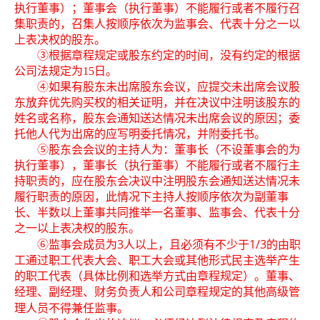
执行董事）；董事会（执行董事）不能履行或者不履行召
集职责的，召集人按顺序依次为监事会、代表十分之一以
上表决权的股东。
③根据章程规定或股东约定的时间，没有约定的根据
公司法规定为
15
日。
④如果有股东未出席股东会议，
应提交未出席会议股
东放弃优先购买权的相关证明，并在决议中注明该股东的
姓名或名称，
股东会通知送达情况未出席会议的原因；委
托他人代为出席的应写明委托情况，并附委托书。
⑤股东会会议的主持人为：董事长（不设董事会的为
执行董事），董事长（执行董事）不能履行或者不履行主
持职责的，应在股东会决议中注明股东会通知送达情况未
履行职责的原因，此情况下主持人按顺序依次为副董事
长、半数以上董事共同推举一名董事、监事会、代表十分
之一以上表决权的股东。
3
1/3
⑥
监事会成员为
人以上，且必须有不少于
的由职
工通过职工代表大会、职工大会或其他形式民主选举产生
的职工代表（具体比例和选举方式由章程规定）。
董事、
经理、副经理、财务负责人和公司章程规定的其他高级管
理人员不得兼任监事。