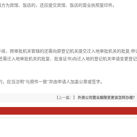
租方为宾馆、饭店的，还应提交宾馆、饭店的营业执照复印件。
续，跨审批机关管辖的还需向原登记机关提交迁入地审批机关的批复;申
还需迁入地审批机关的批复、批准证书)向迁入地的登记机关申请变更登
的，应当注明“与原件一致”并由申请人加盖公章或签字。
【上一篇：】
外资公司营业期限变更该怎样办理？