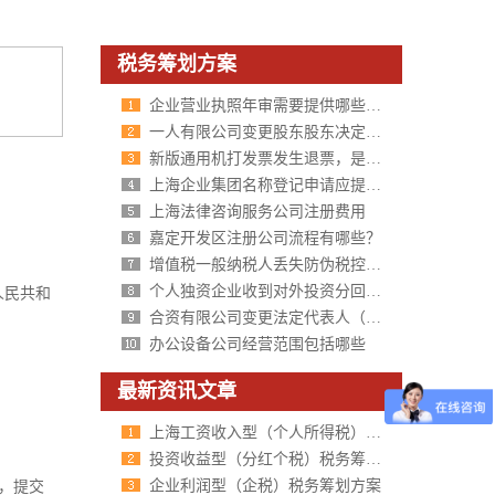
税务筹划方案
企业营业执照年审需要提供哪些资料？
一人有限公司变更股东股东决定范本参考
新版通用机打发票发生退票，是否需要申请开具红字发票如何操作？
上海企业集团名称登记申请应提交的材料文件及证件
上海法律咨询服务公司注册费用
嘉定开发区注册公司流程有哪些？
增值税一般纳税人丢失防伪税控开具增值税办理条件
个人独资企业收到对外投资分回的利润如何缴纳个税？
人民共和
合资有限公司变更法定代表人（不设董事会）股东会决议（执行董事
办公设备公司经营范围包括哪些
最新资讯文章
上海工资收入型（个人所得税）税务筹划方案
投资收益型（分红个税）税务筹划方案
企业利润型（企税）税务筹划方案
，提交