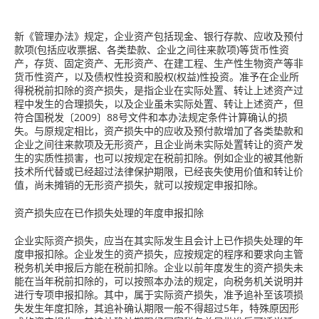
新《管理办法》规定，企业资产包括现金、银行存款、应收及预付
款项(包括应收票据、各类垫款、企业之间往来款项)等货币性资
产，存货、固定资产、无形资产、在建工程、生产性生物资产等非
货币性资产，以及债权性投资和股权(权益)性投资。准予在企业所
得税税前扣除的资产损失，是指企业在实际处置、转让上述资产过
程中发生的合理损失，以及企业虽未实际处置、转让上述资产，但
符合国税发〔2009〕88号文件和本办法规定条件计算确认的损
失。与原规定相比，资产损失中的应收及预付款增加了各类垫款和
企业之间往来款项及无形资产，且企业尚未实际处置转让的资产发
生的实质性损害，也可以按规定在税前扣除。例如企业的被其他新
技术所代替或已经超过法律保护期限，已经丧失使用价值和转让价
值，尚未摊销的无形资产损失，就可以按规定申报扣除。
资产损失应在已作损失处理的年度申报扣除
企业实际资产损失，应当在其实际发生且会计上已作损失处理的年
度申报扣除。企业发生的资产损失，应按规定的程序和要求向主管
税务机关申报后方能在税前扣除。企业以前年度发生的资产损失未
能在当年税前扣除的，可以按照本办法的规定，向税务机关说明并
进行专项申报扣除。其中，属于实际资产损失，准予追补至该项损
失发生年度扣除，其追补确认期限一般不得超过5年，特殊原因形