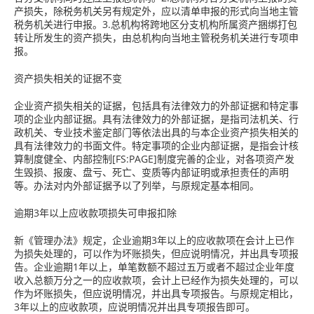
产损失，除税务机关另有规定外，应以清单申报的形式向当地主管
税务机关进行申报。3.总机构将跨地区分支机构所属资产捆绑打包
转让所发生的资产损失，由总机构向当地主管税务机关进行专项申
报。
资产损失相关的证据不变
企业资产损失相关的证据，包括具有法律效力的外部证据和特定事
项的企业内部证据。具有法律效力的外部证据，是指司法机关、行
政机关、专业技术鉴定部门等依法出具的与本企业资产损失相关的
具有法律效力的书面文件。特定事项的企业内部证据，是指会计核
算制度健全、内部控制[FS:PAGE]制度完善的企业，对各项资产发
生毁损、报废、盘亏、死亡、变质等内部证明或承担责任的声明
等。办法对内外部证据予以了列举，与原规定基本相同。
逾期3年以上应收款项损失可申报扣除
新《管理办法》规定，企业逾期3年以上的应收款项在会计上已作
为损失处理的，可以作为坏账损失，但应说明情况，并出具专项报
告。企业逾期1年以上，单笔数额不超过五万或者不超过企业年度
收入总额万分之一的应收款项，会计上已经作为损失处理的，可以
作为坏账损失，但应说明情况，并出具专项报告。与原规定相比，
3年以上的应收款项，应说明情况并出具专项报告即可。