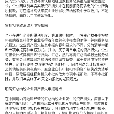
成的资产损失，其追补确认期限经国家税务总局批准后可适当延
长。企业因以前年度实际资产损失未在税前扣除而多缴的企业所得
税税款，可在追补确认年度企业所得税应纳税款中予以抵扣，不足
抵扣的，向以后年度递延抵扣。
审批扣除取消改为申报扣除
企业在进行企业所得税年度汇算清缴申报时，可将资产损失申报材
料和纳税资料作为企业所得税年度纳税申报表的附件一并向税务机
关报送。企业资产损失按其申报内容和要求的不同，分为清单申报
和专项申报两种申报形式。其中，属于清单申报的资产损失，企业
可按会计核算科目进行归类、汇总，然后再将汇总清单报送税务机
关，有关会计核算资料和纳税资料留存备查。属于专项申报的资产
损失，企业应逐项(或逐笔)报送申请报告，同时附送会计核算资料
及其他相关的纳税资料。原企业自行申报扣除的资产损失改为清单
申报，原需要报经税务机关审批的改为专项申报扣除，不再审批扣
除，并取消年度终了45天之内报批的期限规定。
明确汇总纳税企业资产损失申报地点
在中国境内跨地区经营的汇总纳税企业发生的资产损失，应按以下
规定申报扣除：1.总机构及其分支机构发生的资产损失，除应按专
项申报和清单申报的有关规定，各自向当地主管税务机关申报外，
各分支机构同时还应上报总机构。2.总机构对各分支机构上报的资