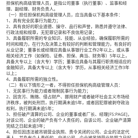
担保机构高级管理人员，是指公司董事（执行董事）、监事和经
理、副经理、财务负责人。
（一）担任担保机构高级管理人员，应当具备以下基本条件：
1、具有完全民事行为能力；
2、具有良好的职业道德、操守、品行和声誉，熟悉并遵守法律、
行政法规和规章，无犯罪记录和不良信用记录；
3、具备履职所需的专业知识、技能、从业经验，确保履职所需的
时间和精力，在行为及决策上有较好的判断和管理能力，有良好的
从业记录；董事长或经理应具备从事银行业工作2年以上，或从事
相关经济工作（如保险、证券、担保、典当、财务等）5年以上，
具备大专以上（含大专）学历；董事应具备与其履行职责相适应的
金融知识，具备大专以上（含大专）学历，从事相关经济工作3年
以上；
4、具备履职所需的独立性。
（二）有以下情形之一者，不得担任担保机构高级管理人员：
1、无民事行为能力或者限制民事行为能力；
2、因贪污、贿赂、侵占财产、挪用财产或者破坏社会主义市场经
济秩序，被判处刑罚，执行期满未逾5年，或者因犯罪被剥夺政治
权利，执行期满未逾5年；
3、担任破产清算的公司、企业的董事或者厂长、经理[FS:PAGE]，
对该公司、企业的破产负有个人责任的，自该公司、企业破产清算
完结之日起未逾3年；
4、担任因违法被吊销营业执照、责令关闭的公司、企业的法定代
表人，并负有个人责任的，自该公司、企业被吊销营业执照之日起