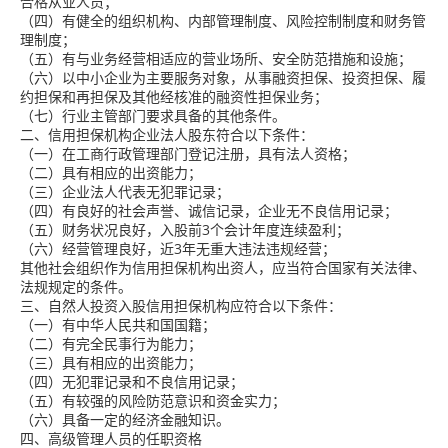
合格从业人员；
（四）有健全的组织机构、内部管理制度、风险控制制度和财务管
理制度；
（五）有与业务经营相适应的营业场所、安全防范措施和设施；
（六）以中小企业为主要服务对象，从事融资担保、投资担保、履
约担保和再担保及其他经核准的融资性担保业务；
（七）行业主管部门要求具备的其他条件。
二、信用担保机构企业法人股东符合以下条件：
（一）在工商行政管理部门登记注册，具有法人资格；
（二）具有相应的出资能力；
（三）企业法人代表无犯罪记录；
（四）有良好的社会声誉、诚信记录，企业无不良信用记录；
（五）财务状况良好，入股前3个会计年度连续盈利；
（六）经营管理良好，近3年无重大违法违规经营；
其他社会组织作为信用担保机构出资人，应当符合国家有关法律、
法规规定的条件。
三、自然人投资入股信用担保机构应符合以下条件：
（一）有中华人民共和国国籍；
（二）有完全民事行为能力；
（三）具有相应的出资能力；
（四）无犯罪记录和不良信用记录；
（五）有较强的风险防范意识和资金实力；
（六）具备一定的经济金融知识。
四、高级管理人员的任职资格