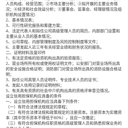
人员构成、经营范围；②市场主要分析；③拟开展的主要业务情
况；④经济和社会效益分析；⑤董事会、监事会、经理层情况及组
织机构设置情况）
2、基本情况表；
3、可行性研究报告和筹建方案；
4、法定代表人和拟任公司高级管理人员的简历，内部部门设置和
主要从业人员的基本情况；
5、公司章程、内部管理制度及风险控制制度等文件；
6、主要发起人近三年有关经营业绩和财务状况的报告。
二、证明材料及复印件
1、有法定资格的验资机构出具的验资报告；
2、营业场所所有权或使用权证明文件；公安部门对营业场所出具
的安全设施合格证明；消防部门对营业场所出具的消防设施合格证
明；
3、拟任公司高管人员证明件、专业技术人员的证书；
4、发起人信用记录的证明材料；
5、有关具有资质的社会中介机构出具的资格评审意见情况。
设立信用担保机构应具备的条件
一、设立信用担保机构应当具备下列条件：
（一）有符合法律法规规定的章程；
（二）有符合法律法规和政策规定的注册资本。注册资本为实缴资
本（其中货币资本不得低于80%），且应一次缴足；
（三）有符合担保机构任职资格的高级管理人员和熟悉担保业务的