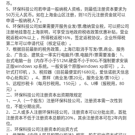
币。
5、环保科技公司若申请一般纳税人资格，则最低注册资本要求为
50万元人民币。如在上海金山区注册，则10万元注册资金就可以
申请一般纳税人了。
6、环保科技公司如果需要开服务业发/票,缴纳营业税，可以把公司
注册地挂靠在上海崇明，可享受当地政府税收政策优惠补贴，营业
税返税40%以上 ，所得税返税16%，签定返税协议，企业所得税
第二年可以申请代征（核定征收）。
7、根据目前最新的税务政策，上海已取消手写发/票,商业、服务
业、广告业、建筑业一率实行电脑开/票,电脑开/票需要准备：1、
台式电脑一台（内存不小于512M,硬盘不小于80G,不强制要求安装
正版windows xp系统。一般安装个原版windows xp即可），2、
针式打印机 ，3、税控器（目前最便宜的1680元，爱信诺航天信息
中心处购买），4、票样（商业发/票20元，服务业发/票10元）,
5、远程抄税卡（每月抄税用。150元）， 6、U棒（报税用，80
元）。
二、环保科技公司注册资本出资期限规定
1、一人（一个股东）注册环保科技公司，注册资本需一次性到
位，不能分期出资。
2、二人或多人注册环保科技公司，注册资本可以分批出资，首批
注册资本不低于注册资本总额的20%，其余注册资本可在2年内到
位。
三、环保科技公司注册资本的出资方式
1、依据新《中华人民共和国公司法》规定，股东的出资方式可以