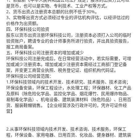
是货币，也可以是实物、专利技术、工业产权等方式。
2、货币出资占注册资本总额的比例不低于30%。
3、实物等出资方式必须经过专业的评估机构评估，以经评估过的
价格作为出资额。
四、环保科技公司验资
股东以货币出资注册环保科技公司，注册资本必须打入公司的临时
验资账户，聘请专业的会计师事务所进行验资，并出具验资报告，
报工商局备案。
五、环保科技公司注册资本的增加或减少
环保科技公司注册完成后，在日常经营活动中，若实际需要，可增
加或减少注册资本。增加或减少注册资本需经过工商部门登记备
案，并变更工商营业执照、税务登记证、组织机构代码证。
环保科技公司经营范围：
1.环保科技领域内的技术开发、技术研究、技术服务、技术咨询；
环保设备安装，环保工程设计，水处理工程；环保器材、化工产品
及原料（除危险化学品、监控化学品、烟花爆竹、民用爆炸物品、
易制毒化学品）、机电设备、建筑装潢材料（除危险品）、日用百
货、服装鞋帽销售。【企业经营涉及行政许可的，凭许可证件经
营】
2.从事环保科技领域内技术开发、技术咨询、技术服务，环保工
程，环保设备、家用电器、日用百货、化妆品、健身器材、建筑装