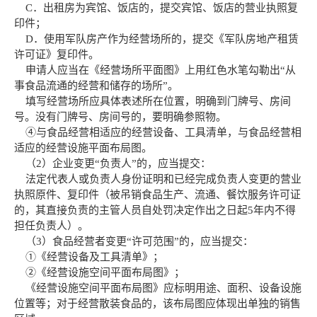
C．出租房为宾馆、饭店的，提交宾馆、饭店的营业执照复
印件；
D．使用军队房产作为经营场所的，提交《军队房地产租赁
许可证》复印件。
申请人应当在《经营场所平面图》上用红色水笔勾勒出“从
事食品流通的经营和储存的场所”。
填写经营场所应具体表述所在位置，明确到门牌号、房间
号。没有门牌号、房间号的，要明确参照物。
④与食品经营相适应的经营设备、工具清单，与食品经营相
适应的经营设施平面布局图。
（2）企业变更“负责人”的，应当提交：
法定代表人或负责人身份证明和已经完成负责人变更的营业
执照原件、复印件（被吊销食品生产、流通、餐饮服务许可证
的，其直接负责的主管人员自处罚决定作出之日起5年内不得
担任负责人）。
（3）食品经营者变更“许可范围”的，应当提交：
①《经营设备及工具清单》；
②《经营设施空间平面布局图》；
《经营设施空间平面布局图》应标明用途、面积、设备设施
位置等；对于经营散装食品的，该布局图应体现出单独的销售