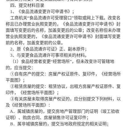
四、提交材料目录
1、《食品流通变更许可申请书》；
工商机关“食品流通许可受理窗口”领取或网上下载。改变名
称且已办理营业执照变更的，《食品流通变更许可申请书》封
面填写变更后的名称，加盖变更后的公章；改变名称但未办理
营业执照变更的，《食品流通变更许可申请书》封面填写变更
前的名称，加盖变更前的公章。
2、原《食品流通许可证》正、副本原件；
3、与变更食品流通许可事项相关的材料。
（1）食品经营者变更“经营场所”，但未改变许可管辖地
的，应当提交：
①自有房产的提交：房屋产权证原件、复印件，《经营场所
平面图》；
②租赁房屋的提交：租赁协议，出租方房屋产权证原件、复
印件，《经营场所平面图》；
③有关房屋未取得房屋产权证的，应分别提交下列材料，以
及《经营场所平面图》：
A．属城镇房屋的，提交房地产管理部门的证明（竣工验收
证明）、购房合同、房屋销售许可证复印件；
B．属非城镇房屋的，提交当地政府规定的相关证明；