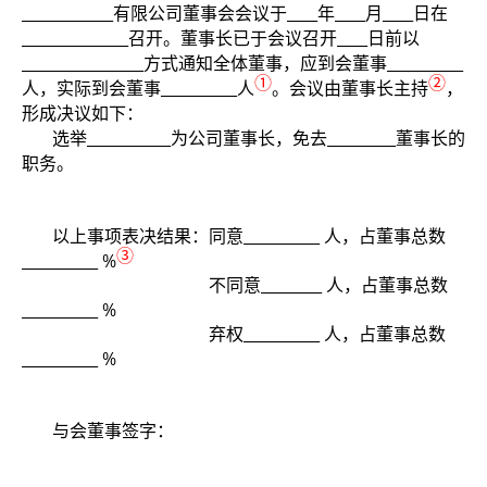
____________
____
____
____
有限公司董事会会议于
年
月
日在
______________
____
召开。董事长已于会议召开
日前以
________________
__________
方式通知全体董事，应到会董事
①
②
__________
人，实际到会董事
人
。会议由董事长主持
，
形成决议如下：
___________
_________
选举
为公司董事长，免去
董事长的
职务。
__________
以上事项表决结果：同意
人，占董事总数
③
__________ %
________
不同意
人，占董事总数
__________ %
__________
弃权
人，占董事总数
__________ %
与会董事签字：