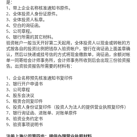
是：
1、带上企业名称核准通知书原件。
2、全体投资人身份证原件。
3、全体投资人私章。
4、空白的询征函。
5、公司章程。
6、银行所需的其它材料。
验资帐户一般当天开好第二天起用，全体投资人以现金或转帐的方
式按各自的投资比例把钱存入验资帐户，银行在询证函上面盖章确
认，然后以快递或挂号信的方式将现金缴款单，询征函，余额对帐
单一同寄给会计师事务所，会计师事务所收到后会出现三份验资报
告。出资验资报告所需要的材料有：
1、企业名称预先核准通知书复印件
2、银行开户申请书
3、公司章程
4、股东会决议
5、租赁合同复印件
6、投资人身份证复印件（投资人为法人的提供营业执照复印件）
7、银行询证函、进账单、对账单原件
8、验资业务约定书
9、验资事项说明书
注册上海公司第四步：提供办理营业执照材料