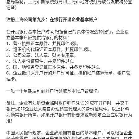
总局监制，上海市国家税务局和上海市地方税务局联合发放税务登
记证）
注册上海公司第九步：在银行开设企业基本帐户
在开设银行基本帐户时,可根据自己的具体情况选择银行。企业设
立基本帐户应提供给银行的材料：
1、营业执照正本原件、并复印件3张。
2、组织机构代码证正本原件，并复印件3张。
3、公司公章、法人章、财务专用章。
4、法人身份证原件，并复印件3张。
5、国、地税务登记证正本原件，并各复印件3张。
6、企业撤消原开户行的开户许可证、撤销帐户结算清单、帐户管
理卡。
一般一个星期后可到开户行领取基本帐户管理卡。
备注：企业有注册资金临时账户销户凭证的,应在开户时一并交于
银行;如非企业法人亲自办理还需代理人的身份证原件。以上材料
为通常银行所需，如果开户银行有新要求或新规定企业应以银行为
准！
中国人民银行规定，企业必须拥有自已的基本帐户，可以根据企业
经营的需求，选择自已最方便的任何银行进行开设基本帐户，具体