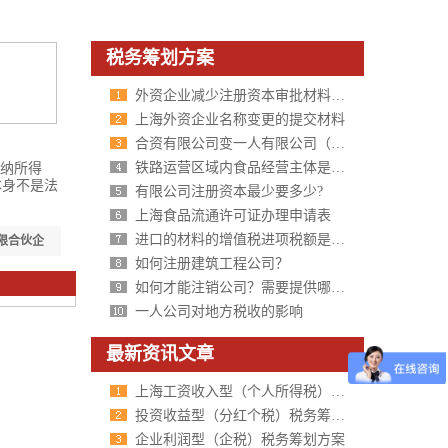
税务筹划方案
外资企业减少注册资本审批材料与程序（商务委员会审批）
上海外资企业名称变更的提交材料
合资有限公司变一人有限公司（因减资）章程（设董事会设监事会）
铁路运营区域内食品经营主体是否办理《食品流通许可证》?
纳所得
本身不是法
有限公司注册资本最少要多少?
上海食品流通许可证办理申请表
进口的材料的增值税进项税额是否还能抵扣？
有限合伙企
如何注册建筑工程公司？
如何才能注销公司？需要提供哪些材料？
一人公司对地方税收的影响
最新资讯文章
上海工资收入型（个人所得税）税务筹划方案
投资收益型（分红个税）税务筹划方案
企业利润型（企税）税务筹划方案