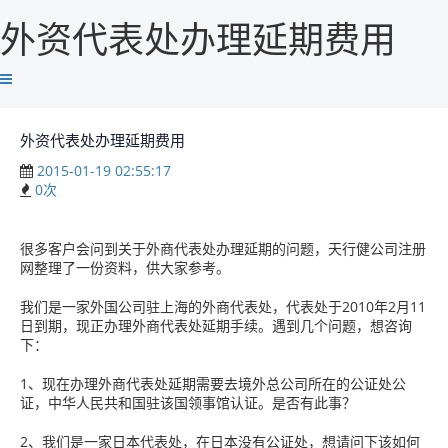
外资代表处办理延期费用
外资代表处办理延期费用
2015-01-19 02:55:17
0
次
很多客户会问到关于外商代表处办理延期的问题，天行健公司注册
网整理了一份资料，供大家参考。
我们是一家外国公司驻上海的外商代表处，代表处于2010年2月11
日到期，现正办理外商代表处延期手续。遇到几个问题，想咨询
下：
1、现在办理外商代表处延期需要去境外总公司所在的公证处公
证，中华人民共和国驻该国领事馆认证。是否有此事？
2、我们是一家日本代表处，在日本没有公证处，想请问下该如何