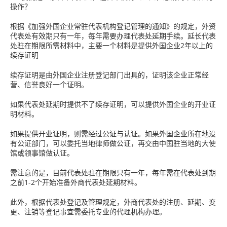
操作？
根据《加强外国企业常驻代表机构登记管理的通知》的规定，外资
代表处有效期只有一年，每年需要办理代表处延期手续。延长代表
处驻在期限所需材料中，主要一个材料是提供外国企业2年以上的
续存证明
续存证明是由外国企业注册登记部门出具的，证明该企业正常经
营、信誉良好一个证明。
如果代表处延期时提供不了续存证明，可以提供外国企业的开业证
明材料。
如果提供开业证明，则需经过公证与认证。如果外国企业所在地没
有公证部门，可以委托当地律师做公证，再交由中国驻当地的大使
馆或领事馆做认证。
需注意的是，目前代表处驻在期限只有一年，每年需在代表处到期
之前1-2个开始准备外商代表处延期材料。
此外，根据代表处登记及管理规定，外商代表处的注册、延期、变
更、注销等登记事宜需委托专业的代理机构办理。