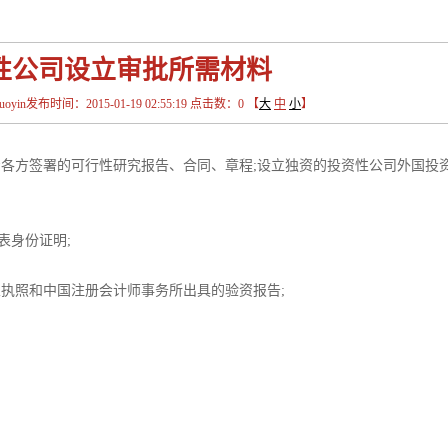
性公司设立审批所需材料
in发布时间：2015-01-19 02:55:19 点击数：
0
【
大
中
小
】
资各方签署的可行性研究报告、合同、章程;设立独资的投资性公司外国投
表身份证明;
业执照和中国注册会计师事务所出具的验资报告;